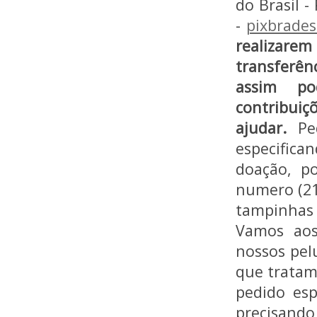
do Brasil -
-
pixbrades
realizare
transferên
assim po
contribuiç
ajudar.
Pe
especifica
doação, p
numero (21
tampinhas 
Vamos aos
nossos pel
que tratam
pedido esp
precisando