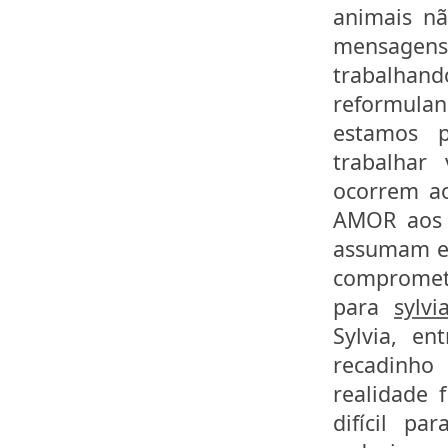
animais nã
mensagens,
trabalhand
reformulan
estamos 
trabalhar
ocorrem ao
AMOR aos a
assumam es
compromet
para
sylvi
Sylvia, en
recadinh
realidade 
difícil pa