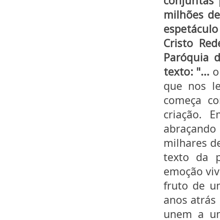
conjuntas 
milhões de
espetácul
Cristo Red
Paróquia 
texto:
"...
o 
que nos le
começa co
criação. 
abraçando
milhares d
texto da 
emoção viv
fruto de u
anos atrás
unem a um