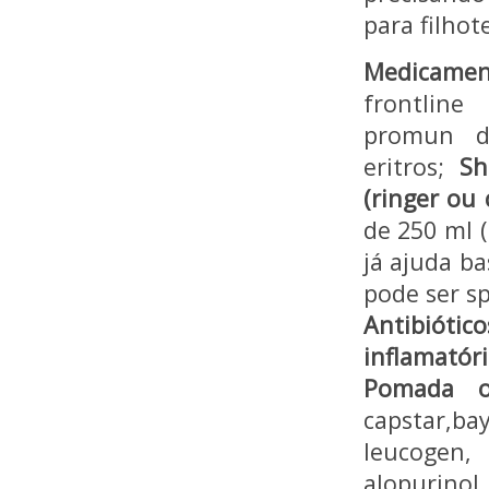
para filhot
Medicament
frontline
promun do
eritros;
Sh
(ringer ou
de 250 ml (
já ajuda b
pode ser s
Antibiótico
inflamatóri
Pomada of
capstar,ba
leucogen, 
alopurinol