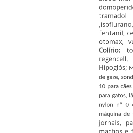
domoperi
tramadol 
,isoflurano
fentanil, c
otomax, ve
Colírio:
tob
regencell
Hipoglós;
M
de gaze, son
10 para cães
para gatos, l
nylon nº 0 
máquina de 
jornais, 
machos e f