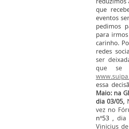
reduzimos 
que receb
eventos se
pedimos p
para irmos
carinho. P
redes soci
ser deixad
que se 
www.suipa.
essa decisã
Maio:
na G
dia 03/05,
vez no Fór
nº53 ,
dia 
Vinicius d