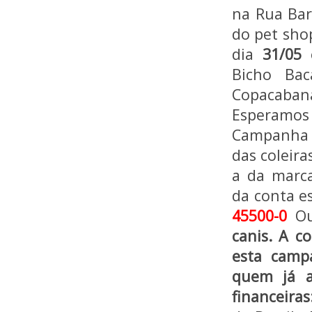
na Rua Bar
do pet shop
dia
31/05
e
Bicho Ba
Copacabana
Esperamos
Campanha 
das coleira
a da marca
da conta es
45500-0
Ou
canis. A c
esta camp
quem já a
financeira