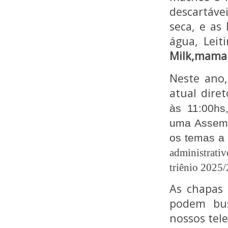
descartáve
seca, e as
água, Leit
Milk,mama 
Neste ano
atual dire
às 11:00hs
uma Assemb
os temas a 
administrati
triênio 2025/
As chapas 
podem bus
nossos tele