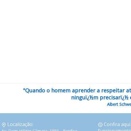
"Quando o homem aprender a respeitar atï¿
ninguï¿½m precisarï¿½ 
Albert Schwe
Localização:
Confira aqui
funcionamento
Av. Dom Hélder Câmara, 1801 - Benfica